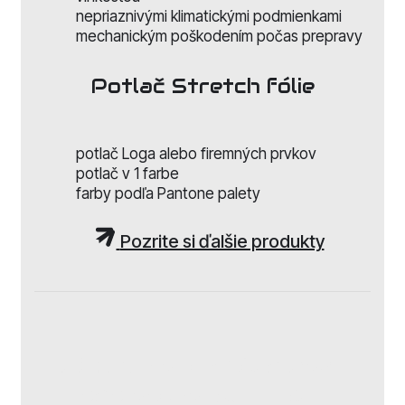
nepriaznivými klimatickými podmienkami
mechanickým poškodením počas prepravy
Potlač Stretch fólie
potlač Loga alebo firemných prvkov
potlač v 1 farbe
farby podľa Pantone palety
Pozrite si ďalšie produkty
ECO stretch fólia
bez
papierovej dutinky