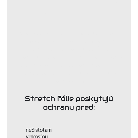
Strečová fólia
na balenie a
fixáciu tovaru
Strečová fólia – stretch fólia patrí medzi
najpoužívanejšie obalové materiály v
logistike. Vďaka svojej
prieťažnosti a
vysokej priľnavosti
umožňuje rýchle, pevné
a efektívne balenie zásielok, fixáciu tovaru
na paletách a ochranu produktov pred
poškodením.
Stretch fólie poskytujú
ochranu pred:
nečistotami
vlhkosťou