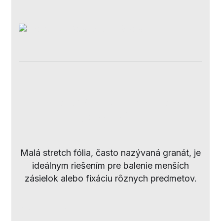
Malá Stretch
fólia
„Granát“
Malá stretch fólia, často nazývaná granát, je
ideálnym riešením pre
balenie menších
zásielok
alebo fixáciu rôznych predmetov.
Využitie