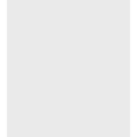
Lepiace pásky s
vrchnou
potlačou
Lepiace pásky s vrchnou potlačou
na báze
biaxiálne orientované polypropylénu
(BOPP)
s vysokou rozmerovou stabilitou. Vhodná na
fixáciu, ochranu a balenie tovaru v každom
odvetví. Slúži na zalepovanie kartónov, fólií
a sáčkov, plombovanie paliet a zároveň plní
reklamnú funkciu.
Lepiace pásky s vrchnou potlačou sú
vyrobené v ručnom aj strojnom návine pre