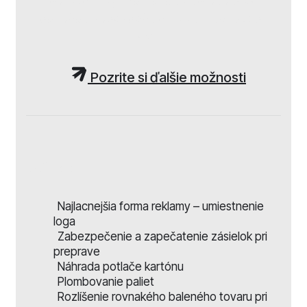
baliace linky. Povrchová úprava pred
potlačou zabezpečuje nízku hlučnosť pri
odvíjaní.
Pozrite si ďalšie možnosti
Výhody
Najlacnejšia forma reklamy – umiestnenie
loga
Zabezpečenie a zapečatenie zásielok pri
preprave
Náhrada potlače kartónu
Plombovanie paliet
Rozlíšenie rovnakého baleného tovaru pri